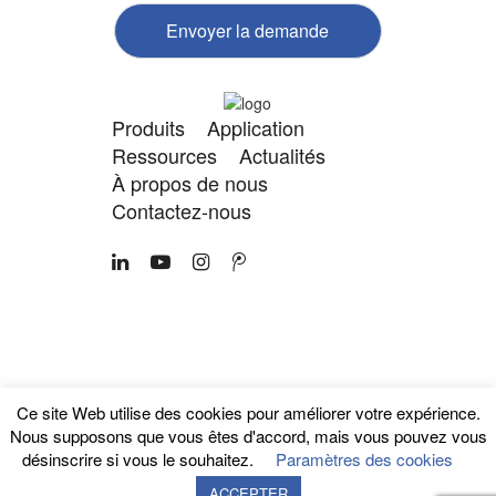
Envoyer la demande
Produits
Application
Ressources
Actualités
À propos de nous
Contactez-nous
Droits d'auteur 2024
Politique de
GuangDong FLEYENDA Co.,
confidentialité | Plan du
Ltd.
site
Ce site Web utilise des cookies pour améliorer votre expérience.
Nous supposons que vous êtes d'accord, mais vous pouvez vous
Mots-clés SEO :
désinscrire si vous le souhaitez.
Paramètres des cookies
ACCEPTER