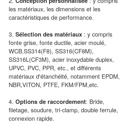
2.
Conception personnalisée
: y compris
les matériaux, les dimensions et les
caractéristiques de performance.
3.
Sélection des matériaux
: y compris
fonte grise, fonte ductile, acier moulé,
WCB,
SS314(F8), SS316(CF8M),
SS3
16L(CF3M), acier inoxydable duplex,
UPVC, PVC, PPR, etc., et différents
matériaux d'étanchéité, notamment EPDM,
NBR,
VITON, PTFE,
FKM/FPM,
etc.
4.
Options de raccordement
:
Bride,
filetage, soudure, tri-clamp, double ferrule,
connexion rapide
.