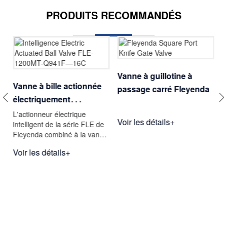
PRODUITS RECOMMANDÉS
Vanne à guillotine à
Vanne à bille actionnée
V
passage carré Fleyenda
électriquement
p
intelligente FLE-1200MT-
P
nt
L'actionneur électrique
L
Voir les détails+
intelligent de la série FLE de
p
Q941F—16C
Fleyenda combiné à la vanne
r
e
à bille à brides Q941F forme
s
Voir les détails+
V
e
une unité de contrôle rotative
c
compacte pour les
o
applications quart de tour de
s
à
0° à 90°. Alimenté en
v
AC24V/110V/2
d